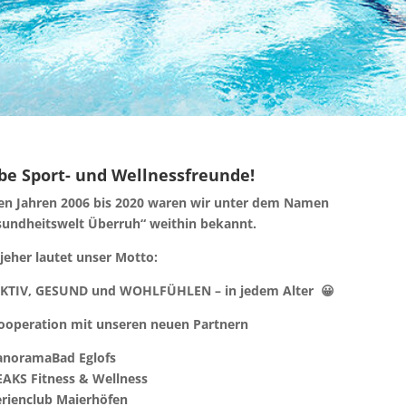
be Sport- und Wellnessfreunde!
en Jahren 2006 bis 2020 waren wir unter dem Namen
sundheitswelt Überruh“ weithin bekannt.
 jeher lautet unser Motto:
IV, GESUND und WOHLFÜHLEN – in jedem Alter 😀
ooperation mit unseren neuen Partnern
anoramaBad Eglofs
AKS Fitness & Wellness
rienclub Maierhöfen