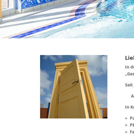
Lie
In d
„Ge
Seit
AKT
In K
> P
> PE
> Fe