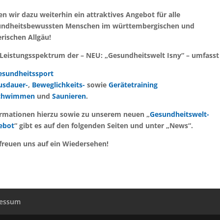
en wir dazu weiterhin ein attraktives Angebot für alle
undheitsbewussten Menschen im württembergischen und
rischen Allgäu!
Leistungsspektrum der – NEU: „Gesundheitswelt Isny“ – umfasst
esundheitssport
usdauer-
,
Beweglichkeits-
sowie
Gerätetraining
chwimmen
und
Saunieren
.
rmationen hierzu sowie zu unserem neuen „
Gesundheitswelt-
ebot
“ gibt es auf den folgenden Seiten und unter „News“.
freuen uns auf ein Wiedersehen!
ressum