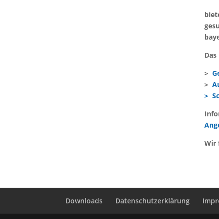
biet
ges
baye
Das 
>
G
>
A
> S
Info
Ang
Wir 
Downloads
Datenschutzerklärung
Imp